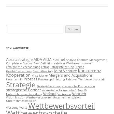
Suchen
nach:
SCHLAGWÖRTER
Absatzstrategie
AIDA
AIDA Formel
Analyse
Chancen Management
Complaince
Corona
Deal
Definition relativer Wettbewerbsvorteil
erfolgreiche Verhandlung
Ertrag
Ertragssteigerung
Freitag
Konkurrenz
Joint Venture
Geschäftsabschluss
Geschäftserfolg
Kooperation
Mergers and Acquisitions
Krise
Marke
Prozess
Notartermin
Prozessoptimierung
Relativer Wettbewerbsvorteil
Strategie
Strategieberatung
strategische Kooperation
strategische Partner
strategische Partnerschaft
Top 10
Verkauf
Vertrieb
Unternehmensentwicklung
Vertrauen
Vision Mission Wettbewerbsvorteil Unternehmensvision
Unternehmensmission
Wettbewerbsvorteil
Werbung
Werte
Wettbewerbsvorteile